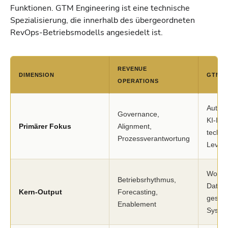
Funktionen. GTM Engineering ist eine technische
Spezialisierung, die innerhalb des übergeordneten
RevOps-Betriebsmodells angesiedelt ist.
REVENUE
DIMENSION
GTM E
OPERATIONS
Automa
Governance,
KI-Inte
Primärer Fokus
Alignment,
techni
Prozessverantwortung
Lever
Workfl
Betriebsrhythmus,
Datenp
Kern-Output
Forecasting,
gesteu
Enablement
Syste