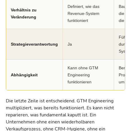
Definiert, wie das
Baut u
Verhältnis zu
Revenue-System
die Ma
Veränderung
funktioniert
die es 
Führt 
Strategieverantwortung
Ja
durch 
Syste
Kann ohne GTM
Benöti
Abhängigkeit
Engineering
Proze
funktionieren
um Wer
Die letzte Zeile ist entscheidend. GTM Engineering
multipliziert, was bereits funktioniert. Es kann nicht
reparieren, was fundamental kaputt ist. Ein
Unternehmen ohne einen wiederholbaren
Verkaufsprozess, ohne CRM-Hygiene, ohne ein