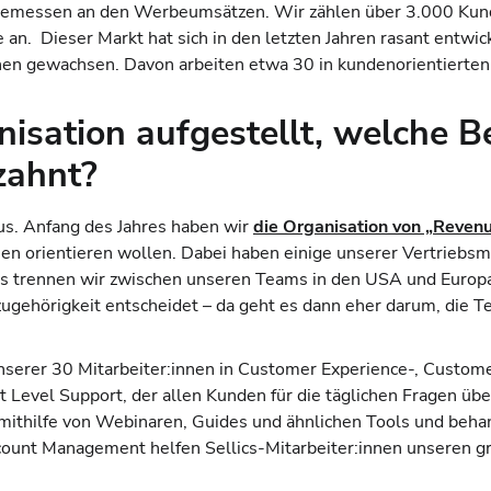
 gemessen an den Werbeumsätzen. Wir zählen über 3.000 Kunde
. Dieser Markt hat sich in den letzten Jahren rasant entwick
nnen gewachsen. Davon arbeiten etwa 30 in kundenorientierte
nisation aufgestellt, welche B
zahnt?
aus. Anfang des Jahres haben wir
die Organisation von „Reve
sen orientieren wollen. Dabei haben einige unserer Vertriebsm
 trennen wir zwischen unseren Teams in den USA und Europa,
ugehörigkeit entscheidet – da geht es dann eher darum, die 
 unserer 30 Mitarbeiter:innen in Customer Experience-, Custo
 Level Support, der allen Kunden für die täglichen Fragen üb
thilfe von Webinaren, Guides und ähnlichen Tools und behand
ount Management helfen Sellics-Mitarbeiter:innen unseren g