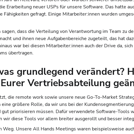
e Erarbeitung neuer USPs für unsere Software. Das hatte auc
Fähigkeiten gefragt. Einige Mitarbeiter:innen wurden umgesc
 sagen, dass die Verteilung von Verantwortung im Team zu den
cht und ihnen neue Aufgabenbereiche zugeteilt, das hat dazu 
hinaus war bei diesen Mitarbeiter:innen auch der Drive da, sic
eams übertragen.
twas grundlegend verändert? H
 Eurer Vertriebsabteilung geä
etzt, die remote work sowie unsere neue Go-To-Market Strate
 eine größere Rolle, da wir uns bei der Kundensegmentierung 
d gut priorisieren müssen. Dafür verwendete Software-Tools w
n wir diese Tools vor allem breiter ausgerollt und besser integ
n Weg. Unsere All Hands Meetings waren beispielsweise auch