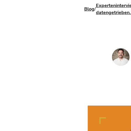
Expertenintervi
Blog
/
datengetrieben.