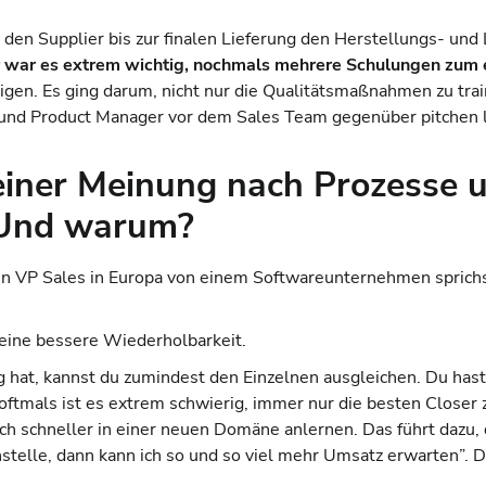
en Supplier bis zur finalen Lieferung den Herstellungs- und 
r war es extrem wichtig, nochmals mehrere Schulungen zum 
n. Es ging darum, nicht nur die Qualitätsmaßnahmen zu train
s und Product Manager vor dem Sales Team gegenüber pitchen l
einer Meinung nach Prozesse 
 Und warum?
hen VP Sales in Europa von einem Softwareunternehmen sprichs
 eine bessere Wiederholbarkeit.
hat, kannst du zumindest den Einzelnen ausgleichen. Du hast 
 oftmals ist es extrem schwierig, immer nur die besten Closer z
uch schneller in einer neuen Domäne anlernen. Das führt dazu,
nstelle, dann kann ich so und so viel mehr Umsatz erwarten”. 