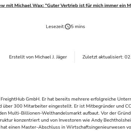
ew mit Michael Wax: "Guter Vertrieb ist für mich immer ein M
Lesezeit:
5 mins
Erstellt von
Michael J. Jäger
Zuletzt aktualisiert:
02
 FreightHub GmbH. Er hat bereits mehrere erfolgreiche Unt
über 300 Mitarbeiter eingestellt. Er ist Mitbegründer und CC
r den Multi-Billionen-Welthandelsmarkt aufbaut. Vor der Grü
ruktur konzentriert und von Investoren wie Andy Bechtholsheim
hat einen Master-Abschluss in Wirtschaftsingenieurwesen vo