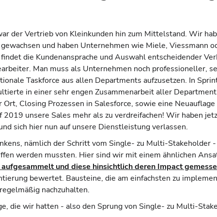
war der Vertrieb von Kleinkunden hin zum Mittelstand. Wir hab
nn gewachsen und haben Unternehmen wie Miele, Viessmann ode
ier findet die Kundenansprache und Auswahl entscheidender Ve
earbeiter. Man muss als Unternehmen noch professioneller, s
tionale Taskforce aus allen Departments aufzusetzen. In Spri
ultierte in einer sehr engen Zusammenarbeit aller Departmen
rt, Closing Prozessen in Salesforce, sowie eine Neuauflage
f 2019 unsere Sales mehr als zu verdreifachen! Wir haben jet
und sich hier nun auf unsere Dienstleistung verlassen.
kens, nämlich der Schritt vom Single- zu Multi-Stakeholder -
griffen werden mussten. Hier sind wir mit einem ähnlichen Ans
ufgesammelt und diese hinsichtlich deren Impact gemess
ntierung bewertet. Bausteine, die am einfachsten zu implement
r regelmäßig nachzuhalten.
, die wir hatten - also den Sprung von Single- zu Multi-Stake